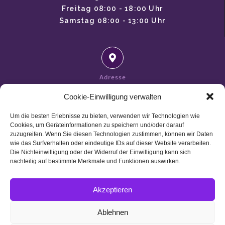
Freitag 08:00 - 18:00 Uhr
Samstag 08:00 - 13:00 Uhr
Adresse
Salon Haarzauber
Cookie-Einwilligung verwalten
Leierndorferstr. 6a
84085 Langquaid
Um die besten Erlebnisse zu bieten, verwenden wir Technologien wie
Cookies, um Geräteinformationen zu speichern und/oder darauf
zuzugreifen. Wenn Sie diesen Technologien zustimmen, können wir Daten
wie das Surfverhalten oder eindeutige IDs auf dieser Website verarbeiten.
Die Nichteinwilligung oder der Widerruf der Einwilligung kann sich
nachteilig auf bestimmte Merkmale und Funktionen auswirken.
E-Mail
haarzauber06@t-online.de
Akzeptieren
IMPRESSUM
Ablehnen
HAFTUNGSAUSSCHLUSS
DATENSCHUTZERKLÄRUNG (EU)